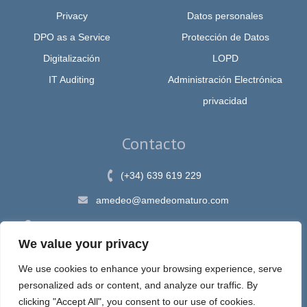
Privacy
Datos personales
DPO as a Service
Protección de Datos
Digitalización
LOPD
IT Auditing
Administración Electrónica
privacidad
Contacto
(+34) 639 619 229
amedeo@amedeomaturo.com
Av. Rambla Méndez Núnez, 12, Alicante 03002, España
We value your privacy
We use cookies to enhance your browsing experience, serve
personalized ads or content, and analyze our traffic. By
Aviso Legal
|
Política de Privacidad
|
Política de cookies
clicking "Accept All", you consent to our use of cookies.