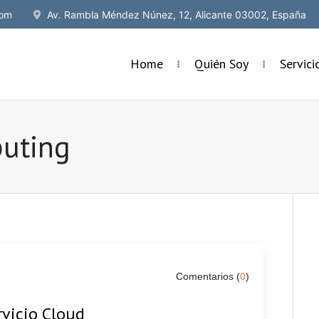
om
Av. Rambla Méndez Núnez, 12, Alicante 03002, España
Home
Quién Soy
Servic
puting
Comentarios (
0
)
vicio Cloud