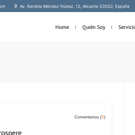
om
Av. Rambla Méndez Núnez, 12, Alicante 03002, España
Home
Quién Soy
Servic
Comentarios (
0
)
rospere