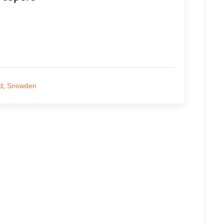
d
,
Snowden