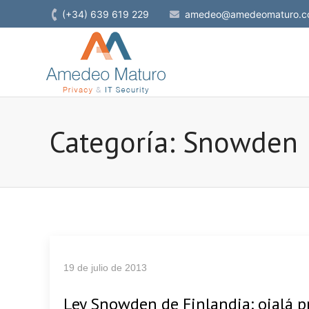
(+34) 639 619 229
amedeo@amedeomaturo.c
Categoría: Snowden
19 de julio de 2013
Ley Snowden de Finlandia: ojalá p