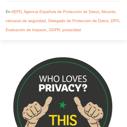
En
AEPD
,
Agencia Española de Protección de Datos
,
Alicante
,
cámaras de seguridad
,
Delegado de Protección de Datos
,
DPO
,
Evaluación de Impacto
,
GDPR
,
privacidad