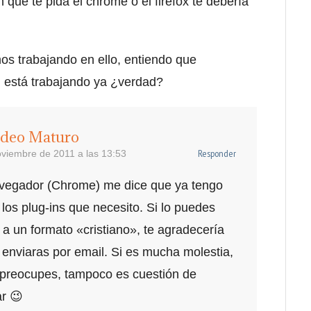
n que te pida el chrome o el firefox te debería
 trabajando en ello, entiendo que
n está trabajando ya ¿verdad?
deo Maturo
Responder
oviembre de 2011 a las 13:53
vegador (Chrome) me dice que ya tengo
 los plug-ins que necesito. Si lo puedes
 a un formato «cristiano», te agradecería
 enviaras por email. Si es mucha molestia,
 preocupes, tampoco es cuestión de
r 😉