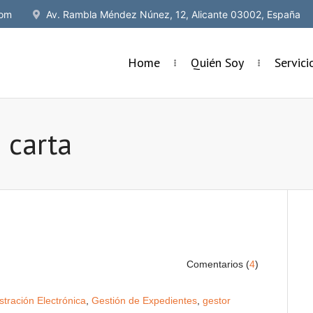
om
Av. Rambla Méndez Núnez, 12, Alicante 03002, España
Home
Quién Soy
Servic
 carta
Comentarios (
4
)
stración Electrónica
,
Gestión de Expedientes
,
gestor