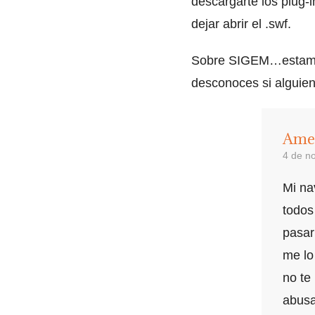
descargarte los plug-i
dejar abrir el .swf.
Sobre SIGEM…estamos
desconoces si alguie
Ame
4 de n
Mi na
todos
pasar
me lo
no te
abusa