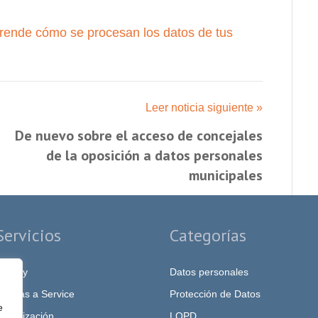
rende cómo se procesan los datos de tus
Leer noticia siguiente »
De nuevo sobre el acceso de concejales
de la oposición a datos personales
municipales
Servicios
Categorías
rivacy
Datos personales
PO as a Service
Protección de Datos
e
igitalización
LOPD