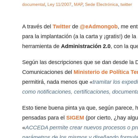
documental
,
Ley 11/2007
,
MAP
,
Sede Electrónica
,
twitter
A través del
Twitter
de
@eAdmongob
, me ent
para la implantación (a la carta y ¡gratis!) de la
herramienta de
Administración 2.0
, con la qu
Según las descripciones que se dan desde la D
Comunicaciones del
Ministerio de Política Te
permitirá, nada menos que «
tramitar los expedi
como notificaciones, certificaciones, documenta
Esto tiene buena pinta ya que, según parece, 
pensadas para el
SIGEM
(por cierto, ¿hay alg
«
ACCEDA permite crear nuevos procesos o proc
parámetros de los mismos y diseñando formular