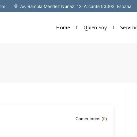
om
Av. Rambla Méndez Núnez, 12, Alicante 03002, España
Home
Quién Soy
Servic
Comentarios (
0
)