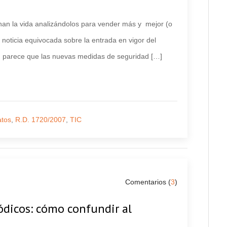
an la vida analizándolos para vender más y mejor (o
 noticia equivocada sobre la entrada en vigor del
, parece que las nuevas medidas de seguridad […]
atos
,
R.D. 1720/2007
,
TIC
Comentarios (
3
)
ódicos: cómo confundir al