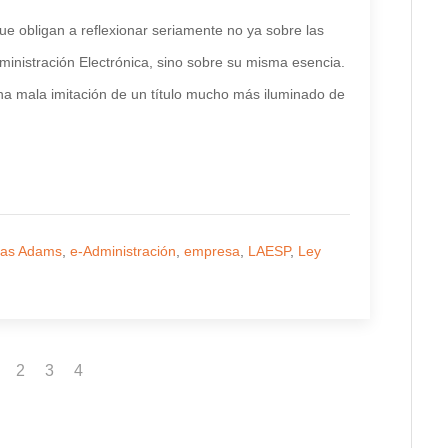
ue obligan a reflexionar seriamente no ya sobre las
Administración Electrónica, sino sobre su misma esencia.
 una mala imitación de un título mucho más iluminado de
las Adams
,
e-Administración
,
empresa
,
LAESP
,
Ley
2
3
4