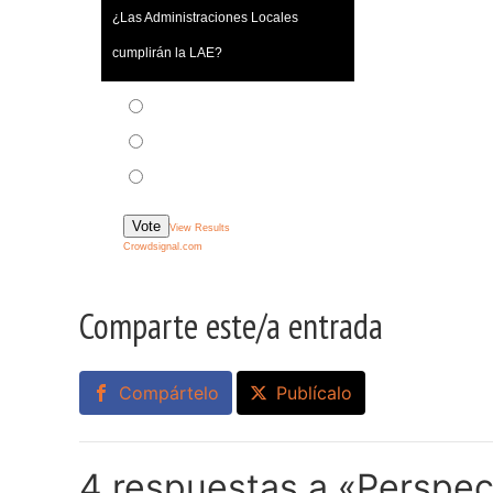
¿Las Administraciones Locales
cumplirán la LAE?
Sí, soy otpimista
No, soy pesimista
Soy realista, no sé si es peor
Vote
View Results
Crowdsignal.com
Comparte este/a entrada
Compártelo
Publícalo
4 respuestas a «Perspec