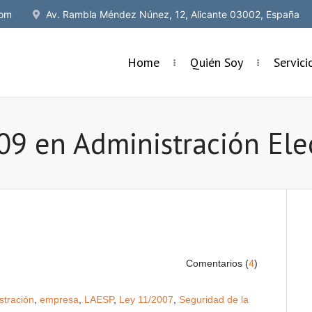
om
Av. Rambla Méndez Núnez, 12, Alicante 03002, España
Home
Quién Soy
Servic
09 en Administración Ele
Comentarios (
4
)
stración
,
empresa
,
LAESP
,
Ley 11/2007
,
Seguridad de la