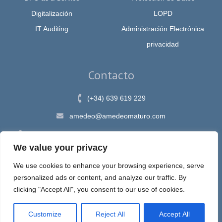
Digitalización
LOPD
IT Auditing
Administración Electrónica
privacidad
Contacto
(+34) 639 619 229
amedeo@amedeomaturo.com
Av. Rambla Méndez Núnez, 12, Alicante 03002, España
We value your privacy
We use cookies to enhance your browsing experience, serve
personalized ads or content, and analyze our traffic. By
clicking "Accept All", you consent to our use of cookies.
Aviso Legal
|
Política de Privacidad
|
Política de cookies
Customize
Reject All
Accept All
Espira, sastre de tus ideas en internet © 2020