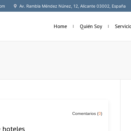
om
Av. Rambla Méndez Núnez, 12, Alicante 03002, España
Home
Quién Soy
Servic
Comentarios (
0
)
e hoteles