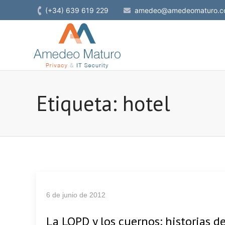
(+34) 639 619 229
amedeo@amedeomaturo.c
Etiqueta: hotel
6 de junio de 2012
La LOPD y los cuernos: historias d