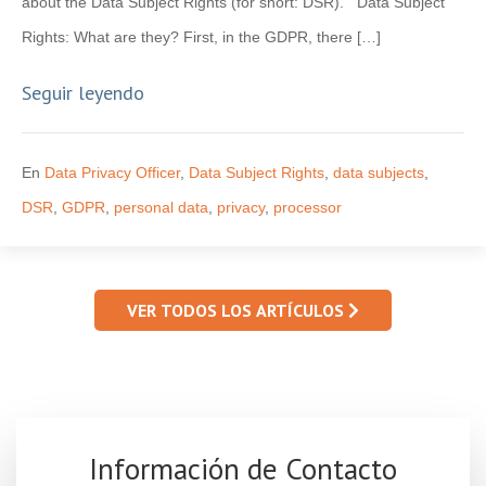
about the Data Subject Rights (for short: DSR). Data Subject
Rights: What are they? First, in the GDPR, there […]
Seguir leyendo
En
Data Privacy Officer
,
Data Subject Rights
,
data subjects
,
DSR
,
GDPR
,
personal data
,
privacy
,
processor
VER TODOS LOS ARTÍCULOS
Información de Contacto