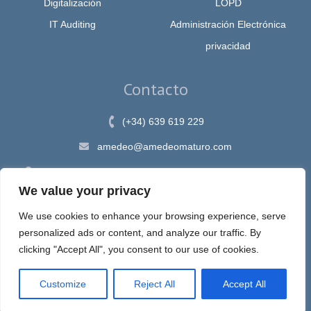
Digitalización
LOPD
IT Auditing
Administración Electrónica
privacidad
Contacto
(+34) 639 619 229
amedeo@amedeomaturo.com
Av. Rambla Méndez Núnez, 12, Alicante 03002, España
We value your privacy
We use cookies to enhance your browsing experience, serve
personalized ads or content, and analyze our traffic. By
Aviso Legal
|
Política de Privacidad
|
Política de cookies
clicking "Accept All", you consent to our use of cookies.
Customize
Reject All
Accept All
Espira, sastre de tus ideas en internet © 2020