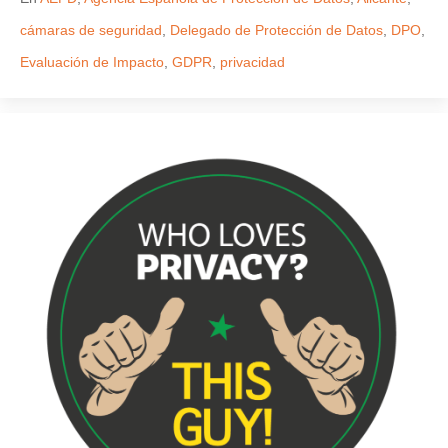
cámaras de seguridad
,
Delegado de Protección de Datos
,
DPO
,
Evaluación de Impacto
,
GDPR
,
privacidad