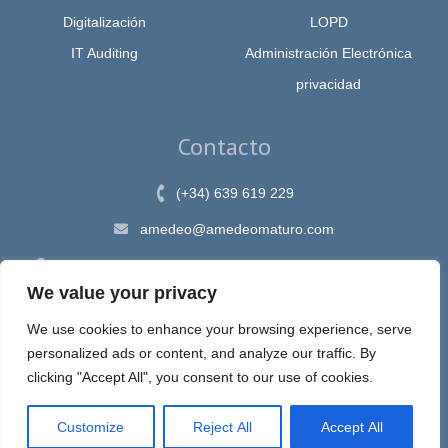
Digitalización
LOPD
IT Auditing
Administración Electrónica
privacidad
Contacto
(+34) 639 619 229
amedeo@amedeomaturo.com
Av. Rambla Méndez Núnez, 12, Alicante 03002, España
We value your privacy
We use cookies to enhance your browsing experience, serve
personalized ads or content, and analyze our traffic. By
Aviso Legal
|
Política de Privacidad
|
Política de cookies
clicking "Accept All", you consent to our use of cookies.
Customize
Reject All
Accept All
Espira, sastre de tus ideas en internet © 2020