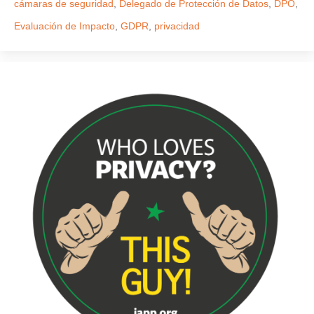
cámaras de seguridad
,
Delegado de Protección de Datos
,
DPO
,
Evaluación de Impacto
,
GDPR
,
privacidad