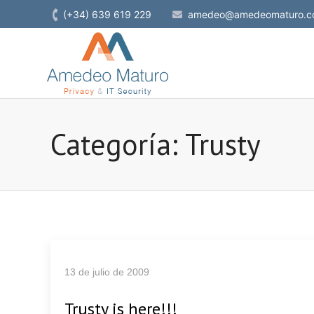
(+34) 639 619 229
amedeo@amedeomaturo.c
Categoría: Trusty
13 de julio de 2009
Trusty is here!!!