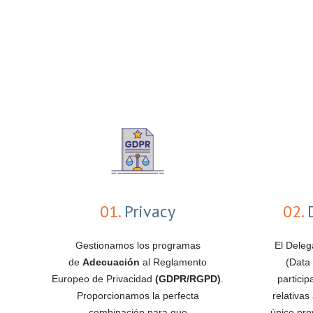
01.
Privacy
02.
D
Gestionamos los programas
El Deleg
de
Adecuación
al Reglamento
(Data 
Europeo de Privacidad
(GDPR/RGPD)
.
partici
Proporcionamos la perfecta
relativas
combinación para que
único pro