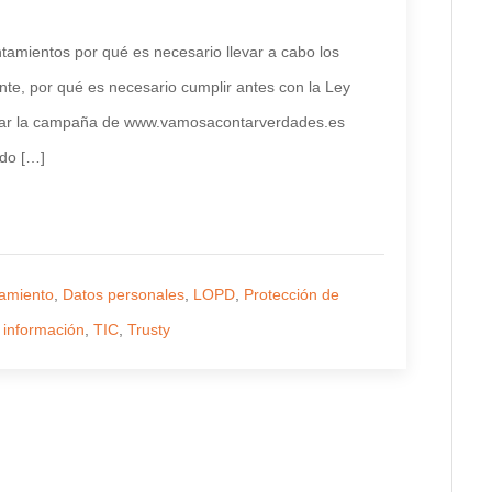
untamientos por qué es necesario llevar a cabo los
nte, por qué es necesario cumplir antes con la Ley
zar la campaña de www.vamosacontarverdades.es
ndo […]
amiento
,
Datos personales
,
LOPD
,
Protección de
 información
,
TIC
,
Trusty