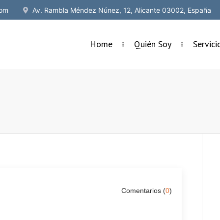
om
Av. Rambla Méndez Núnez, 12, Alicante 03002, España
Home
Quién Soy
Servic
Comentarios (
0
)