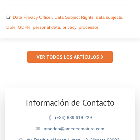
En
Data Privacy Officer
,
Data Subject Rights
,
data subjects
,
DSR
,
GDPR
,
personal data
,
privacy
,
processor
VER TODOS LOS ARTÍCULOS
Información de Contacto
(+34) 639 619 229
amedeo@amedeomaturo.com
Av. Rambla Méndez Núnez, 12, Alicante 03002,