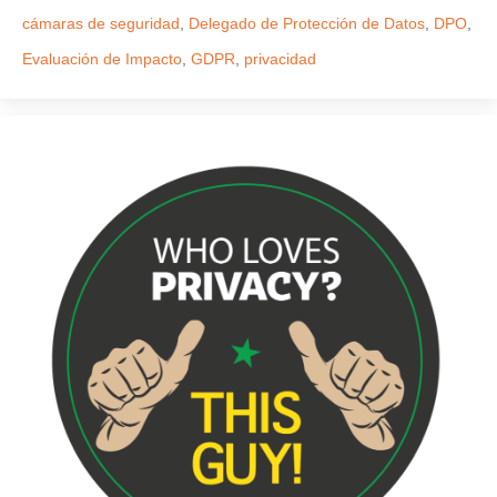
cámaras de seguridad
,
Delegado de Protección de Datos
,
DPO
,
Evaluación de Impacto
,
GDPR
,
privacidad