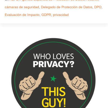
cámaras de seguridad
,
Delegado de Protección de Datos
,
DPO
,
Evaluación de Impacto
,
GDPR
,
privacidad