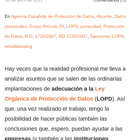
16 de abril de 2011
Comentarios (
0
)
En
Agencia Española de Protección de Datos
,
Alicante
,
Datos
personales
,
Grupo Artículo 29
,
LOPD
,
privacidad
,
Protección
de Datos
,
R.D. 1720/2007
,
RD 1720/2007
,
Sanciones LOPD
,
whistlebowing
Hay veces que la realidad profesional me lleva a
analizar asuntos que se salen de las ordinarias
implantaciones de
adecuación a la
Ley
Orgánica de Protección de Datos
(
LOPD
). Así
que, una vez realizado el trabajo, tengo la
posibilidad de hacer públicas también las
conclusiones que, espero, puedan ayudar a las
empresas
(y también a las
instituciones