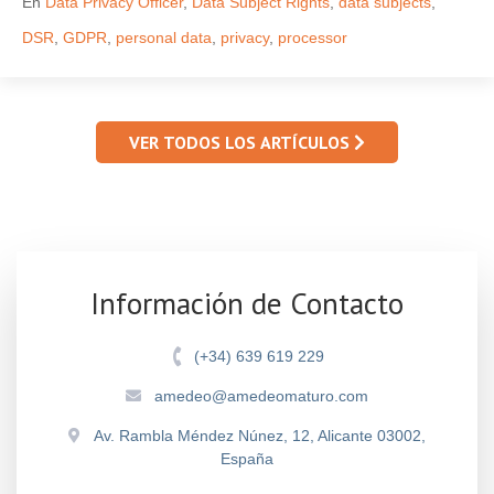
En
Data Privacy Officer
,
Data Subject Rights
,
data subjects
,
DSR
,
GDPR
,
personal data
,
privacy
,
processor
VER TODOS LOS ARTÍCULOS
Información de Contacto
(+34) 639 619 229
amedeo@amedeomaturo.com
Av. Rambla Méndez Núnez, 12, Alicante 03002,
España