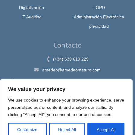
Digitalización
LOPD
IT Auditing
Administración Electrónica
privacidad
Contacto
(+34) 639 619 229
amedeo@amedeomaturo.com
Av. Rambla Méndez Núnez, 12, Alicante 03002, España
We value your privacy
We use cookies to enhance your browsing experience, serve
personalized ads or content, and analyze our traffic. By
Aviso Legal
|
Política de Privacidad
|
Política de cookies
clicking "Accept All", you consent to our use of cookies.
Customize
Reject All
Accept All
Espira, sastre de tus ideas en internet © 2020