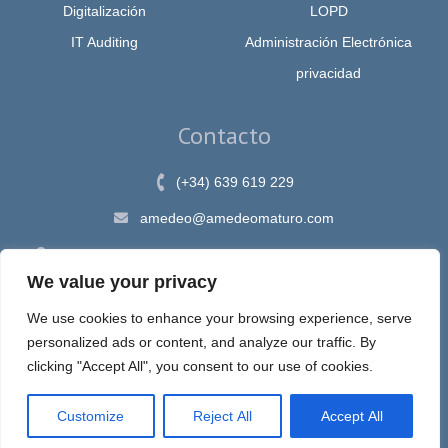
Digitalización
LOPD
IT Auditing
Administración Electrónica
privacidad
Contacto
(+34) 639 619 229
amedeo@amedeomaturo.com
Av. Rambla Méndez Núnez, 12, Alicante 03002, España
We value your privacy
We use cookies to enhance your browsing experience, serve
personalized ads or content, and analyze our traffic. By
Aviso Legal
|
Política de Privacidad
|
Política de cookies
clicking "Accept All", you consent to our use of cookies.
Customize
Reject All
Accept All
Espira, sastre de tus ideas en internet © 2020