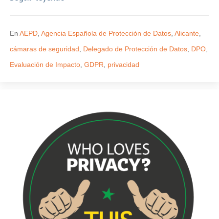
En
AEPD
,
Agencia Española de Protección de Datos
,
Alicante
,
cámaras de seguridad
,
Delegado de Protección de Datos
,
DPO
,
Evaluación de Impacto
,
GDPR
,
privacidad