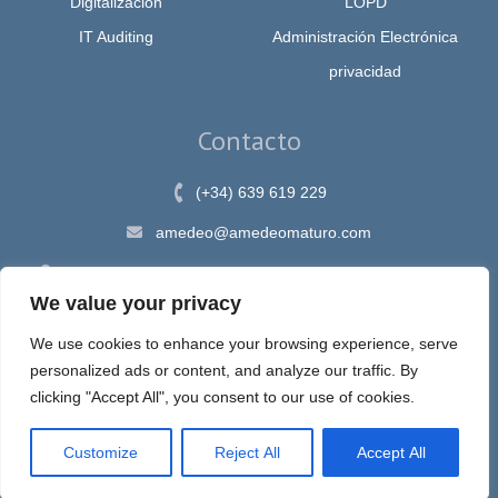
Digitalización
LOPD
IT Auditing
Administración Electrónica
privacidad
Contacto
(+34) 639 619 229
amedeo@amedeomaturo.com
Av. Rambla Méndez Núnez, 12, Alicante 03002, España
We value your privacy
We use cookies to enhance your browsing experience, serve
personalized ads or content, and analyze our traffic. By
Aviso Legal
|
Política de Privacidad
|
Política de cookies
clicking "Accept All", you consent to our use of cookies.
Customize
Reject All
Accept All
Espira, sastre de tus ideas en internet © 2020