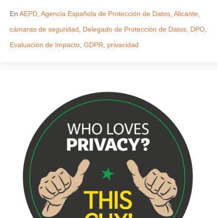
En
AEPD
,
Agencia Española de Protección de Datos
,
Alicante
,
cámaras de seguridad
,
Delegado de Protección de Datos
,
DPO
,
Evaluación de Impacto
,
GDPR
,
privacidad