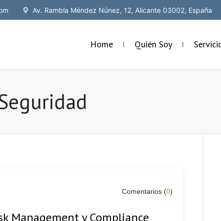
om
Av. Rambla Méndez Núnez, 12, Alicante 03002, España
Home
Quién Soy
Servic
 Seguridad
Comentarios (
0
)
Risk Management y Compliance