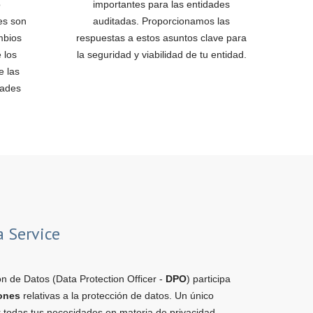
o
importantes para las entidades
es son
auditadas. Proporcionamos las
mbios
respuestas a estos asuntos clave para
 los
la seguridad y viabilidad de tu entidad.
e las
dades
a Service
n de Datos (Data Protection Officer -
DPO
) participa
iones
relativas a la protección de datos. Un único
r todas tus necesidades en materia de privacidad.