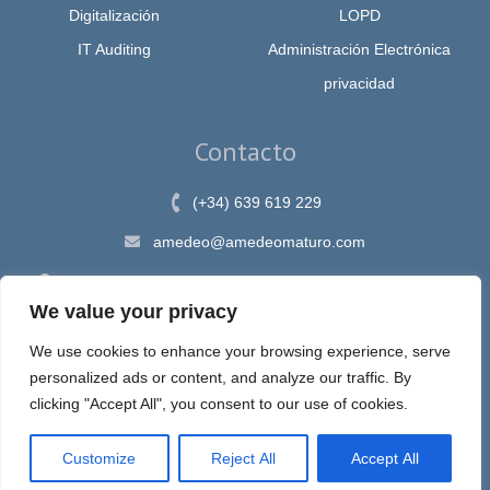
Digitalización
LOPD
IT Auditing
Administración Electrónica
privacidad
Contacto
(+34) 639 619 229
amedeo@amedeomaturo.com
Av. Rambla Méndez Núnez, 12, Alicante 03002, España
We value your privacy
We use cookies to enhance your browsing experience, serve
personalized ads or content, and analyze our traffic. By
Aviso Legal
|
Política de Privacidad
|
Política de cookies
clicking "Accept All", you consent to our use of cookies.
Customize
Reject All
Accept All
Espira, sastre de tus ideas en internet © 2020