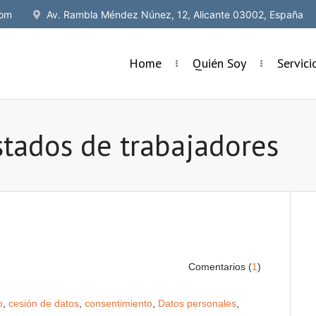
om
Av. Rambla Méndez Núnez, 12, Alicante 03002, España
Home
Quién Soy
Servic
istados de trabajadores
Comentarios (
1
)
o
,
cesión de datos
,
consentimiento
,
Datos personales
,