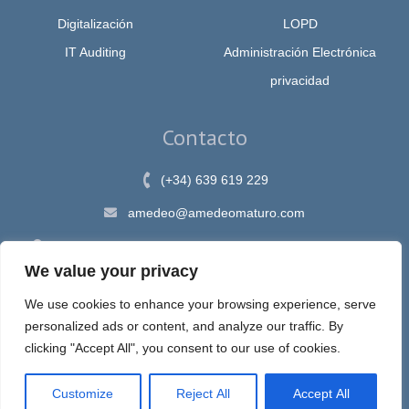
Digitalización
LOPD
IT Auditing
Administración Electrónica
privacidad
Contacto
(+34) 639 619 229
amedeo@amedeomaturo.com
Av. Rambla Méndez Núnez, 12, Alicante 03002, España
We value your privacy
We use cookies to enhance your browsing experience, serve
personalized ads or content, and analyze our traffic. By
clicking "Accept All", you consent to our use of cookies.
Aviso Legal
|
Política de Privacidad
|
Política de cookies
Customize
Reject All
Accept All
Espira, sastre de tus ideas en internet © 2020