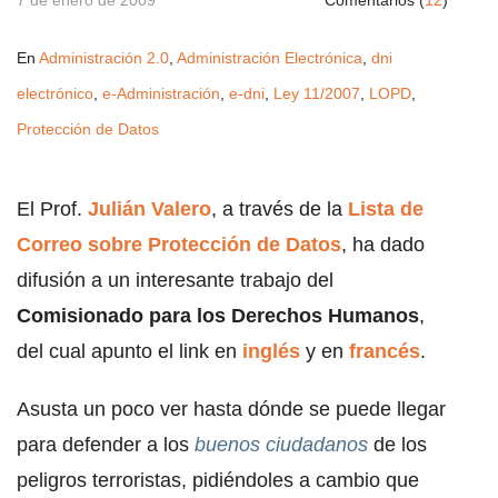
7 de enero de 2009
Comentarios (
12
)
En
Administración 2.0
,
Administración Electrónica
,
dni
electrónico
,
e-Administración
,
e-dni
,
Ley 11/2007
,
LOPD
,
Protección de Datos
El Prof.
Julián Valero
, a través de la
Lista de
Correo sobre Protección de Datos
, ha dado
difusión a un interesante trabajo del
Comisionado para los Derechos Humanos
,
del cual apunto el link en
inglés
y en
francés
.
Asusta un poco ver hasta dónde se puede llegar
para defender a los
buenos ciudadanos
de los
peligros terroristas, pidiéndoles a cambio que