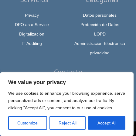
Privacy
Datos personales
DPO as a Service
Protección de Datos
Digitalización
LOPD
IT Auditing
Administración Electrónica
privacidad
Contacto
We value your privacy
(+34) 639 619 229
We use cookies to enhance your browsing experience, serve
amedeo@amedeomaturo.com
personalized ads or content, and analyze our traffic. By
clicking "Accept All", you consent to our use of cookies.
Av. Rambla Méndez Núnez, 12, Alicante 03002, España
Customize
Reject All
Accept All