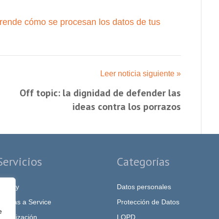
rende cómo se procesan los datos de tus
Leer noticia siguiente »
Off topic: la dignidad de defender las
ideas contra los porrazos
Servicios
Categorías
rivacy
Datos personales
PO as a Service
Protección de Datos
e
igitalización
LOPD