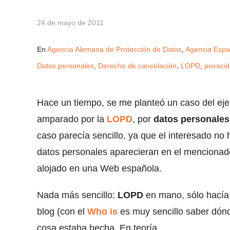
24 de mayo de 2011
En
Agencia Alemana de Protección de Datos
,
Agencia Espa
Datos personales
,
Derecho de cancelación
,
LOPD
,
privaci
Hace un tiempo, se me planteó un caso del eje
amparado por la
LOPD
, por
datos personales
caso parecía sencillo, ya que el interesado no
datos personales aparecieran en el mencionado
alojado en una Web española.
Nada más sencillo:
LOPD
en mano, sólo hacía 
blog (con el
Who is
es muy sencillo saber dónde
cosa estaba hecha. En teoría.