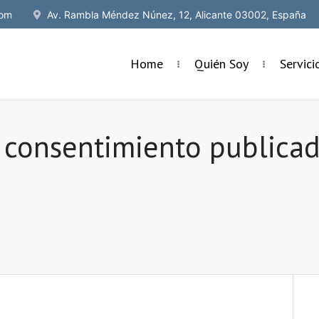
om
Av. Rambla Méndez Núnez, 12, Alicante 03002, España
Home
Quién Soy
Servic
 consentimiento publicad