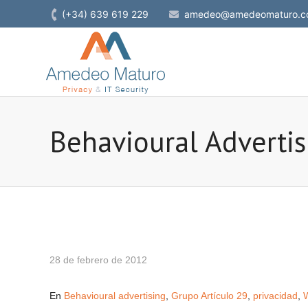
(+34) 639 619 229
amedeo@amedeomaturo.c
Behavioural Adverti
28 de febrero de 2012
En
Behavioural advertising
,
Grupo Artículo 29
,
privacidad
,