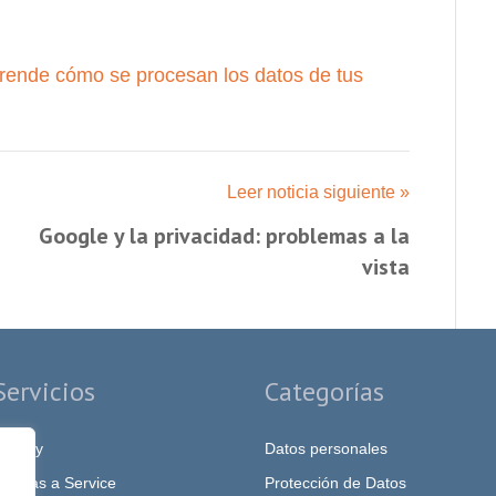
rende cómo se procesan los datos de tus
Leer noticia siguiente »
Google y la privacidad: problemas a la
vista
Servicios
Categorías
rivacy
Datos personales
PO as a Service
Protección de Datos