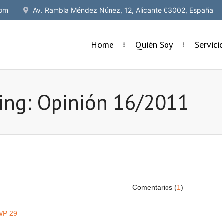
om
Av. Rambla Méndez Núnez, 12, Alicante 03002, España
Home
Quién Soy
Servic
sing: Opinión 16/2011
Comentarios (
1
)
WP 29