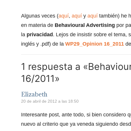
Algunas veces (
aquí
,
aquí
y
aquí
también) he ha
en materia de
Behavioural Advertising
por par
la
privacidad
. Lejos de insistir sobre el tema,
inglés y .pdf) de la
WP29_Opinion 16_2011
de
1 respuesta a «Behaviour
16/2011»
Elizabeth
20 de abril de 2012 a las 18:50
Interesante post, ante todo, si bien considero 
nuevo al criterio que ya veneda siguiendo des