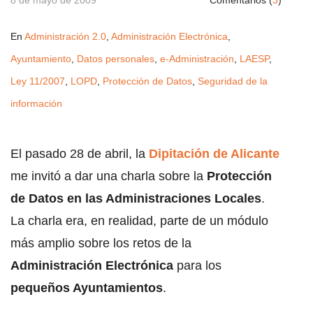
8 de mayo de 2009
Comentarios (
3
)
En
Administración 2.0
,
Administración Electrónica
,
Ayuntamiento
,
Datos personales
,
e-Administración
,
LAESP
,
Ley 11/2007
,
LOPD
,
Protección de Datos
,
Seguridad de la
información
El pasado 28 de abril, la
Dipitación de Alicante
me invitó a dar una charla sobre la
Protección
de Datos en las Administraciones Locales
.
La charla era, en realidad, parte de un módulo
más amplio sobre los retos de la
Administración Electrónica
para los
pequeños Ayuntamientos
.