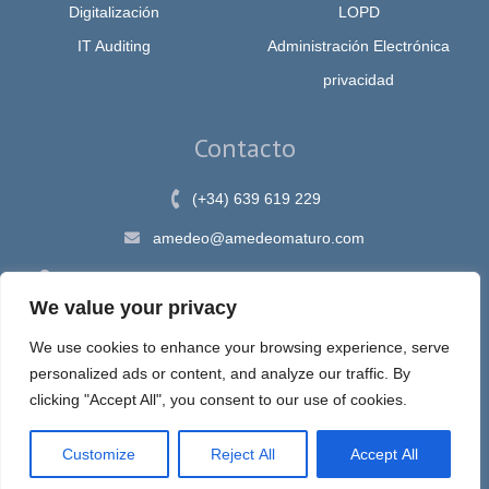
Digitalización
LOPD
IT Auditing
Administración Electrónica
privacidad
Contacto
(+34) 639 619 229
amedeo@amedeomaturo.com
Av. Rambla Méndez Núnez, 12, Alicante 03002, España
We value your privacy
We use cookies to enhance your browsing experience, serve
personalized ads or content, and analyze our traffic. By
Aviso Legal
|
Política de Privacidad
|
Política de cookies
clicking "Accept All", you consent to our use of cookies.
Customize
Reject All
Accept All
Espira, sastre de tus ideas en internet © 2020