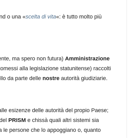
nd o una «
scelta di vita
«: è tutto molto più
dente, ma spero non futura)
Amministrazione
tomessi alla legislazione statunitense) raccolti
llo da parte delle
nostre
autorità giudiziarie.
le esizenze delle autorità del propio Paese;
 del
PRISM
e chissà quali altri sistemi sia
a le persone che lo appoggiano o, quanto