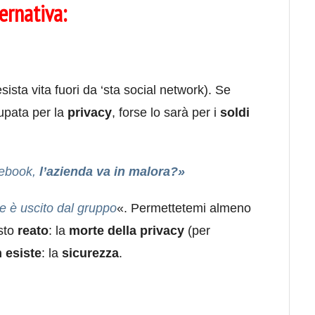
ernativa:
ista vita fuori da ‘sta social network). Se
upata per la
privacy
, forse lo sarà per i
soldi
cebook,
l’azienda va in malora?»
e è uscito dal gruppo
«. Permettetemi almeno
esto
reato
: la
morte della privacy
(per
 esiste
: la
sicurezza
.