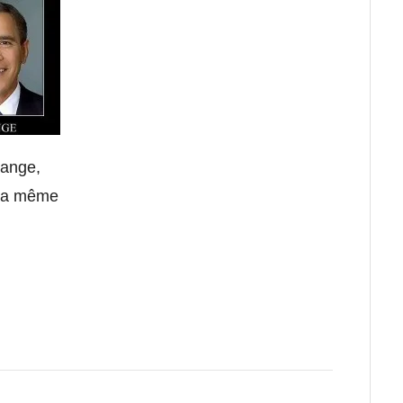
hange,
 la même