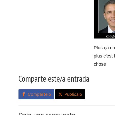
Plus ça c
plus c'èst
chose
Comparte este/a entrada
Compártelo
Publícalo