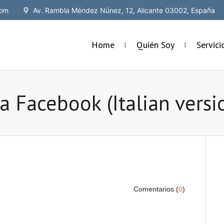
om
Av. Rambla Méndez Núnez, 12, Alicante 03002, España
Home
Quién Soy
Servic
 Facebook (Italian versi
Comentarios (
0
)