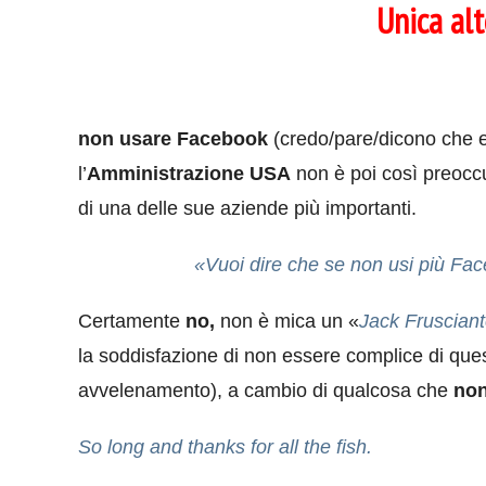
Unica alt
non usare Facebook
(credo/pare/dicono che es
l’
Amministrazione USA
non è poi così preocc
di una delle sue aziende più importanti.
«Vuoi dire che se non usi più Fa
Certamente
no,
non è mica un «
Jack Frusciant
la soddisfazione di non essere complice di qu
avvelenamento), a cambio di qualcosa che
non
So long and thanks for all the fish.