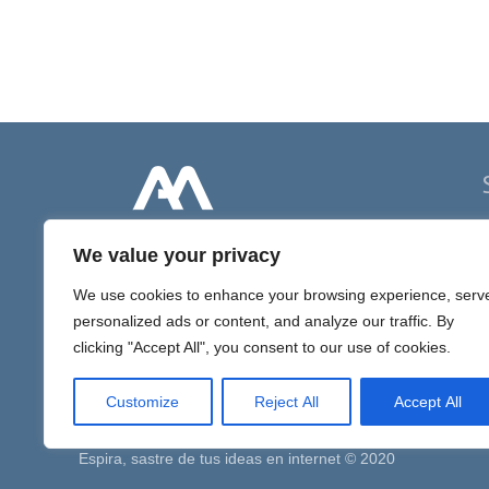
P
We value your privacy
D
We use cookies to enhance your browsing experience, serv
D
personalized ads or content, and analyze our traffic. By
I
clicking "Accept All", you consent to our use of cookies.
Customize
Reject All
Accept All
Espira, sastre de tus ideas en internet © 2020