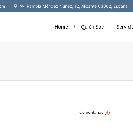
om
Av. Rambla Méndez Núnez, 12, Alicante 03002, España
Home
Quién Soy
Servic
)
Comentarios (
4
)