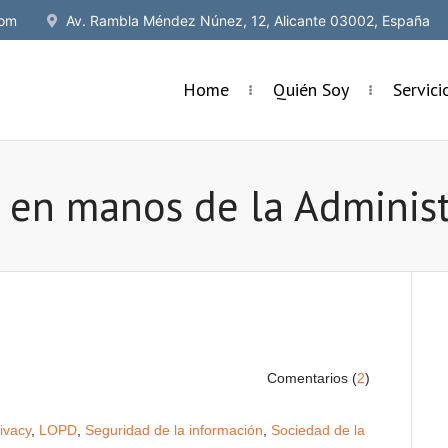
om
Av. Rambla Méndez Núnez, 12, Alicante 03002, España
Home
Quién Soy
Servic
 en manos de la Administ
Comentarios (
2
)
ivacy
,
LOPD
,
Seguridad de la información
,
Sociedad de la