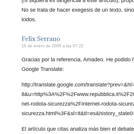
(ni siquiera es tangencial a este artículo), prop
No se trata de hacer exegesis de un texto, sin
todos.
Felix Serrano
16 de enero de 2009 a las 07:22
Gracias por la referencia, Amadeo. He podido
Google Translate:
http://translate.google.com/translate?prev=&h
8&u=http%3A%2F%2Fwww.repubblica.it%2F2
net-rodota-sicurezza%2Finternet-rodota-sicur
sicurezza.html%3F&sl=it&tl=es&history_state0
El artículo que citas analiza más bien el debate 