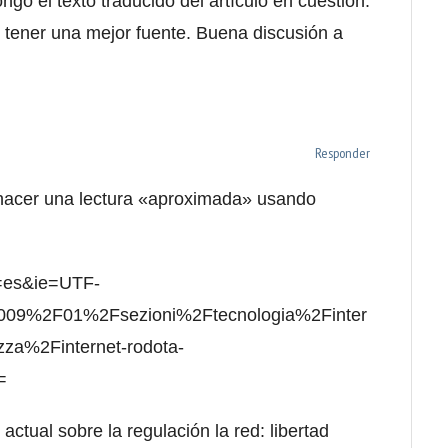
ongo el texto traducido del artículo en cuestión.
o tener una mejor fuente. Buena discusión a
Responder
 hacer una lectura «aproximada» usando
l=es&ie=UTF-
009%2F01%2Fsezioni%2Ftecnologia%2Finter
ezza%2Finternet-rodota-
=
actual sobre la regulación la red: libertad