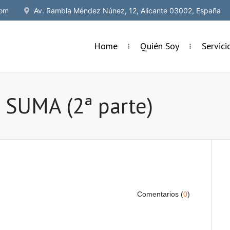
om
Av. Rambla Méndez Núnez, 12, Alicante 03002, España
Home
Quién Soy
Servic
e SUMA (2ª parte)
Comentarios (
0
)