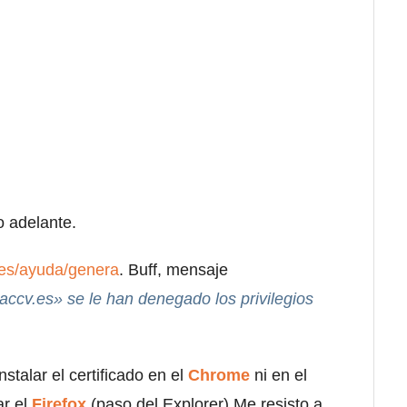
o adelante.
.es/ayuda/genera
. Buff, mensaje
.accv.es» se le han denegado los privilegios
stalar el certificado en el
Chrome
ni en el
ar el
Firefox
(paso del Explorer).Me resisto a