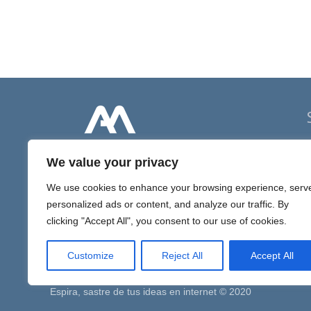
P
We value your privacy
D
We use cookies to enhance your browsing experience, serv
D
personalized ads or content, and analyze our traffic. By
I
clicking "Accept All", you consent to our use of cookies.
Customize
Reject All
Accept All
Espira, sastre de tus ideas en internet © 2020